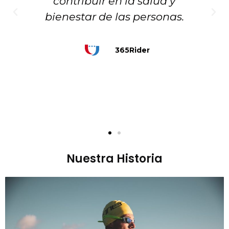
omo
contribuir en la salud y
vi
bienestar de las personas.
ado
co
365Rider
Nuestra Historia