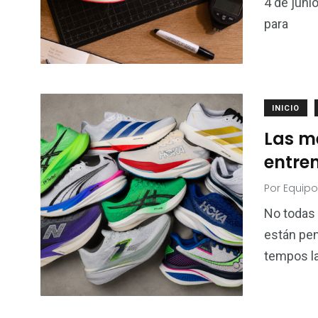
4 de juni
para
INICIO
Las me
entre
Por
Equipo
No todas 
están pen
tempos l