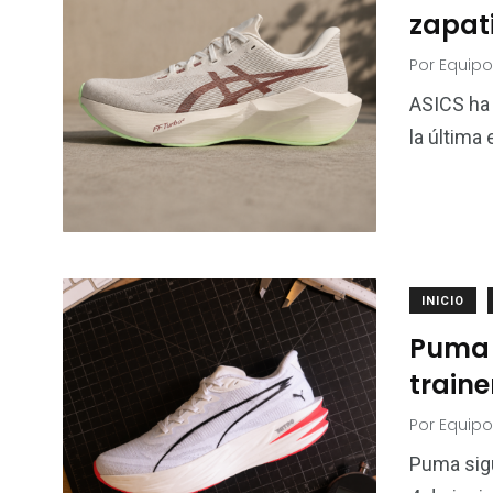
zapat
Por
Equipo
ASICS ha 
la última
INICIO
Puma 
traine
Por
Equipo
Puma sig