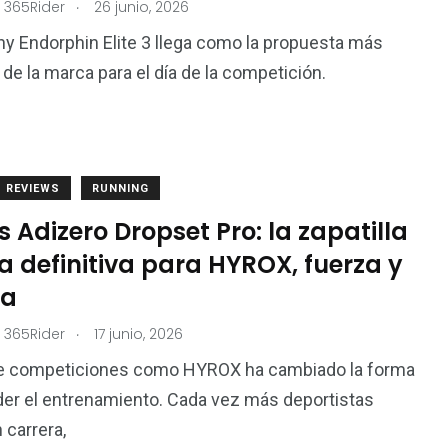
.
 365Rider
26 junio, 2026
n
Trail
y Endorphin Elite 3 llega como la propuesta más
de la marca para el día de la competición.
REVIEWS
RUNNING
 Adizero Dropset Pro: la zapatilla
a definitiva para HYROX, fuerza y
ra
.
 365Rider
17 junio, 2026
de competiciones como HYROX ha cambiado la forma
er el entrenamiento. Cada vez más deportistas
carrera,