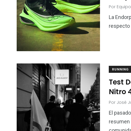
Por
Equipo
La Endorp
respecto a
RUNNING
Test 
Nitro 
Por
José J
El pasad
resumen p
comunida