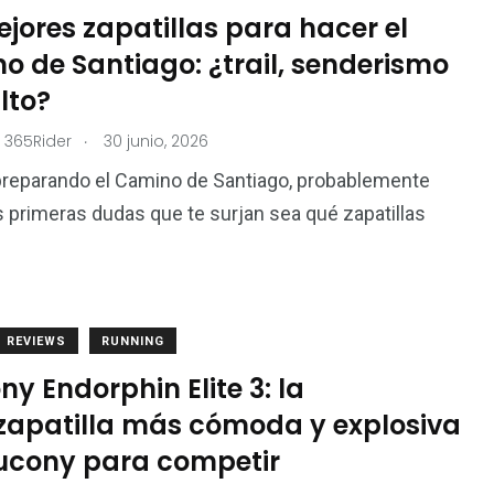
jores zapatillas para hacer el
o de Santiago: ¿trail, senderismo
lto?
.
 365Rider
30 junio, 2026
preparando el Camino de Santiago, probablemente
s primeras dudas que te surjan sea qué zapatillas
4
15
Nutrición
Test de Producto
REVIEWS
RUNNING
y Endorphin Elite 3: la
zapatilla más cómoda y explosiva
ucony para competir
5