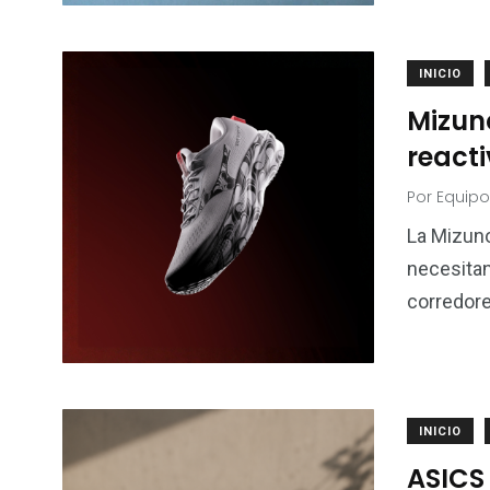
INICIO
Mizun
react
Por
Equipo
La Mizuno
necesita
corredor
INICIO
ASICS