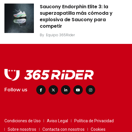
Saucony Endorphin Elite 3: la
superzapatilla más cómoda y
explosiva de Saucony para
competir
By
Equipo 365Rider
Follow us
Condiciones de Uso
Aviso Legal
Política de Privacidad
Sobre nosotros
Contacta con nosotros
Cookies