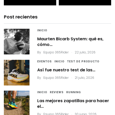
Post recientes
INICIO
Maurten Bicarb System: qué es,
cómo…
.
By
Equipo 365Rider
22 julio, 2026
EVENTOS
INICIO
TEST DE PRODUCTO
Así fue nuestro test de las…
.
By
Equipo 365Rider
21 julio, 2026
INICIO
REVIEWS
RUNNING
Las mejores zapatillas para hacer
el…
.
By
Equipo 365Rider
30 junio, 2026