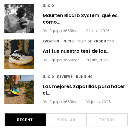
INICIO
Maurten Bicarb System: qué es,
cómo…
.
By
Equipo 365Rider
22 julio, 2026
EVENTOS
INICIO
TEST DE PRODUCTO
Así fue nuestro test de las…
.
By
Equipo 365Rider
21 julio, 2026
INICIO
REVIEWS
RUNNING
Las mejores zapatillas para hacer
el…
.
By
Equipo 365Rider
30 junio, 2026
RECENT
POPULAR
TRENDY