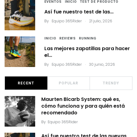
EVENTOS
INICIO
TEST DE PRODUCTO
Así fue nuestro test de las…
.
By
Equipo 365Rider
21 julio, 2026
INICIO
REVIEWS
RUNNING
Las mejores zapatillas para hacer
el…
.
By
Equipo 365Rider
30 junio, 2026
RECENT
POPULAR
TRENDY
Maurten Bicarb System: qué es,
cómo funciona y para quién está
recomendado
By
Equipo 365Rider
Así fue nuestro test de las nuevas