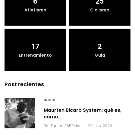
6
25
Atletismo
Ciclismo
17
2
Entrenamiento
Guía
Post recientes
INICIO
Maurten Bicarb System: qué es,
cómo…
.
By
Equipo 365Rider
22 julio, 2026