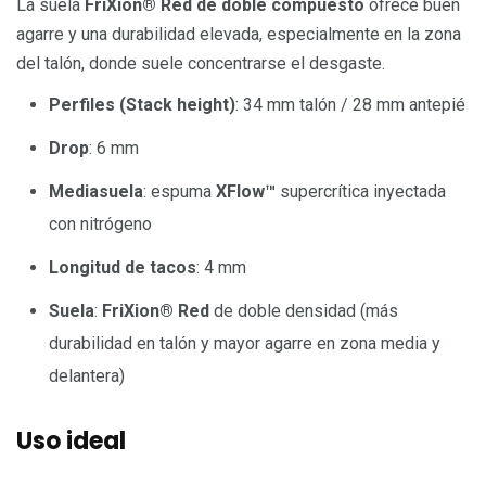
La suela
FriXion® Red de doble compuesto
ofrece buen
agarre y una durabilidad elevada, especialmente en la zona
del talón, donde suele concentrarse el desgaste.
Perfiles (Stack height)
: 34 mm talón / 28 mm antepié
Drop
: 6 mm
Mediasuela
: espuma
XFlow™
supercrítica inyectada
con nitrógeno
Longitud de tacos
: 4 mm
Suela
:
FriXion® Red
de doble densidad (más
durabilidad en talón y mayor agarre en zona media y
delantera)
Uso ideal