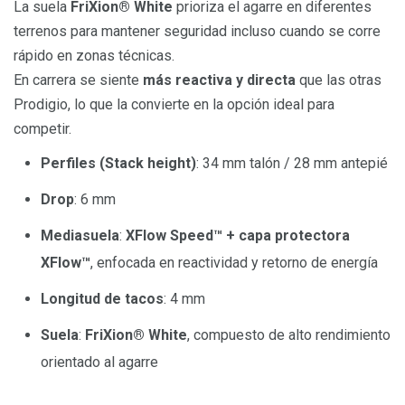
La suela
FriXion® White
prioriza el agarre en diferentes
terrenos para mantener seguridad incluso cuando se corre
rápido en zonas técnicas.
En carrera se siente
más reactiva y directa
que las otras
Prodigio, lo que la convierte en la opción ideal para
competir.
Perfiles (Stack height)
: 34 mm talón / 28 mm antepié
Drop
: 6 mm
Mediasuela
:
XFlow Speed™ + capa protectora
XFlow™
, enfocada en reactividad y retorno de energía
Longitud de tacos
: 4 mm
Suela
:
FriXion® White
, compuesto de alto rendimiento
orientado al agarre