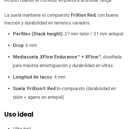
incluso cuando el corredor empieza a acumular fatiga.
La suela mantiene el compuesto
FriXion Red
, con buena
tracción y durabilidad en terrenos variados.
Perfiles (Stack height)
: 37 mm talón / 31 mm antepié
Drop
: 6 mm
Mediasuela
:
XFlow Endurance™ + XFlow™
, diseñada
para máxima amortiguación y durabilidad en ultras
Longitud de tacos
: 4 mm
Suela
:
FriXion® Red
bi-compuesto (durabilidad en
talón + agarre en antepié)
Uso ideal
Ultra trail