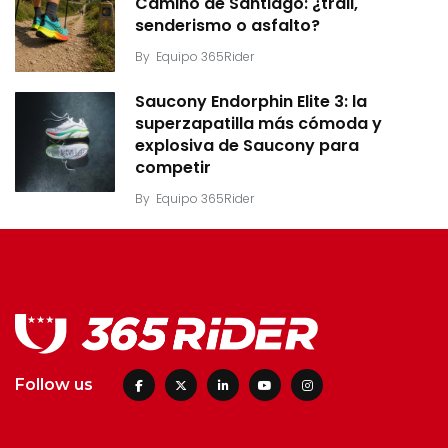
Camino de Santiago: ¿trail,
senderismo o asfalto?
By
Equipo 365Rider
Saucony Endorphin Elite 3: la
superzapatilla más cómoda y
explosiva de Saucony para
competir
By
Equipo 365Rider
Follow us