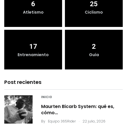
6
25
Atletismo
Ciclismo
17
2
Entrenamiento
Guía
Post recientes
INICIO
Maurten Bicarb System: qué es,
cómo…
.
By
Equipo 365Rider
22 julio, 2026