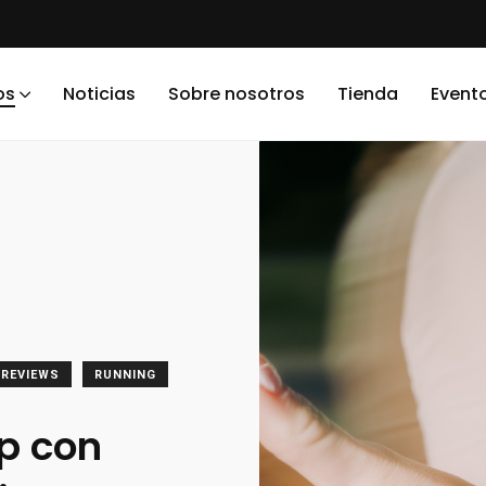
os
Noticias
Sobre nosotros
Tienda
Event
REVIEWS
RUNNING
op con