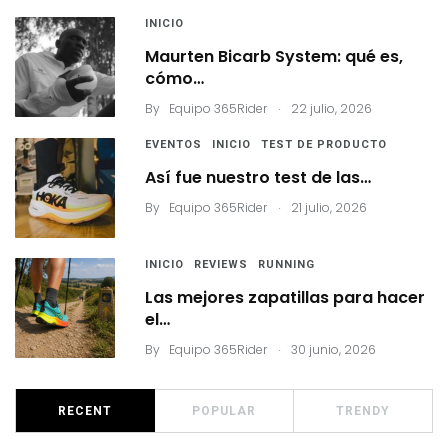
INICIO
Maurten Bicarb System: qué es,
cómo…
.
By
Equipo 365Rider
22 julio, 2026
EVENTOS
INICIO
TEST DE PRODUCTO
Así fue nuestro test de las…
.
By
Equipo 365Rider
21 julio, 2026
INICIO
REVIEWS
RUNNING
Las mejores zapatillas para hacer
el…
.
By
Equipo 365Rider
30 junio, 2026
RECENT
POPULAR
TRENDY