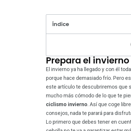
Índice
Prepara el invierno
El invierno ya ha llegado y con él tod
porque hace demasiado frío. Pero est
este artículo te descubriremos que s
120
0
mucho más cómodo de lo que te pie
Inicio
Inicio 2
ciclismo invierno
. Así que coge lib
consejos, nada te parará para disfruta
Lo primero que debes tener en cuen
cebolla no te va a garantizar estar m