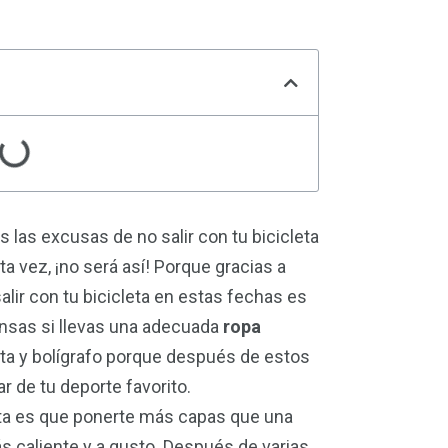
as las excusas de no salir con tu bicicleta
a vez, ¡no será así! Porque gracias a
alir con tu bicicleta en estas fechas es
4
15
nsas si llevas una adecuada
ropa
Nutrición
Test de Producto
reta y bolígrafo porque después de estos
r de tu deporte favorito.
ta es que ponerte más capas que una
ás caliente y a gusto. Después de varias