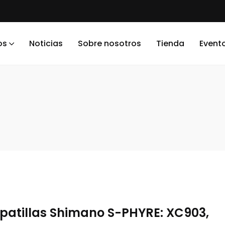
os
Noticias
Sobre nosotros
Tienda
Event
apatillas Shimano S-PHYRE: XC903,