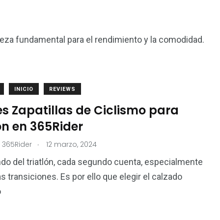
ieza fundamental para el rendimiento y la comodidad.
INICIO
REVIEWS
4
15
s Zapatillas de Ciclismo para
Nutrición
Test de Producto
ón en 365Rider
.
 365Rider
12 marzo, 2024
do del triatlón, cada segundo cuenta, especialmente
s transiciones. Es por ello que elegir el calzado
5
o
n
Trail