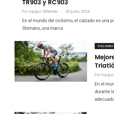
TR903 y RC903
.
Por
Equipo 365Rider
26 junio, 2024
En el mundo del ciclismo, el calzado es una p
Shimano, una marca
CICLISMO
120
0
Mejore
Inicio
Inicio 2
Triatl
Por
Equipo
En el mun
durante la
21
2
adecuad
Materiales
Natació