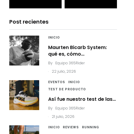
Post recientes
INICIO
Maurten Bicarb System:
qué es, cómo…
By
Equipo 365Rider
.
22 julio, 2026
EVENTOS
INICIO
TEST DE PRODUCTO
Así fue nuestro test de las…
By
Equipo 365Rider
.
21 julio, 2026
INICIO
REVIEWS
RUNNING