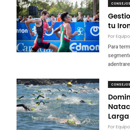
CONSEJO
Gestio
tu Ir
Por
Equipo
Para term
segmento 
adentrar
CONSEJO
Domin
Natac
Larga
Por
Equipo