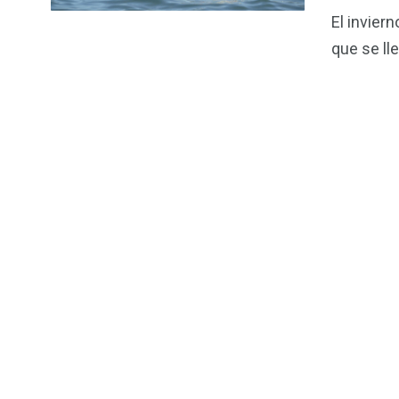
El invier
que se ll