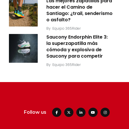
Las mejores zapatillas para
hacer el Camino de
Santiago: ¿trail, senderismo
o asfalto?
By
Equipo 365Rider
Saucony Endorphin Elite 3:
la superzapatilla más
cómoda y explosiva de
Saucony para competir
By
Equipo 365Rider
Follow us