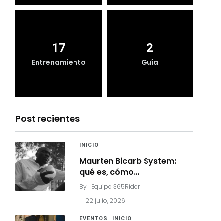
17
2
Entrenamiento
Guía
Post recientes
INICIO
Maurten Bicarb System:
qué es, cómo…
By
Equipo 365Rider
.
22 julio, 2026
EVENTOS
INICIO