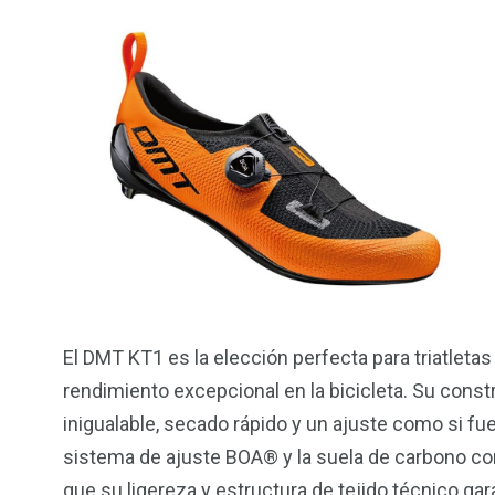
El DMT KT1 es la elección perfecta para triatleta
rendimiento excepcional en la bicicleta. Su constr
inigualable, secado rápido y un ajuste como si fuer
sistema de ajuste BOA® y la suela de carbono con
que su ligereza y estructura de tejido técnico g