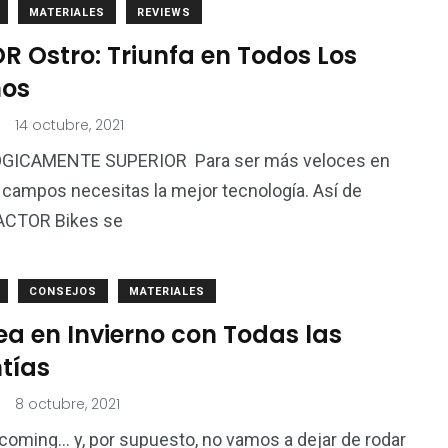
MATERIALES
REVIEWS
R Ostro: Triunfa en Todos Los
nos
.
14 octubre, 2021
GICAMENTE SUPERIOR Para ser más veloces en
 campos necesitas la mejor tecnología. Así de
FACTOR Bikes se
4
15
CONSEJOS
MATERIALES
Nutrición
Test de Producto
a en Invierno con Todas las
tías
.
8 octubre, 2021
 coming… y, por supuesto, no vamos a dejar de rodar