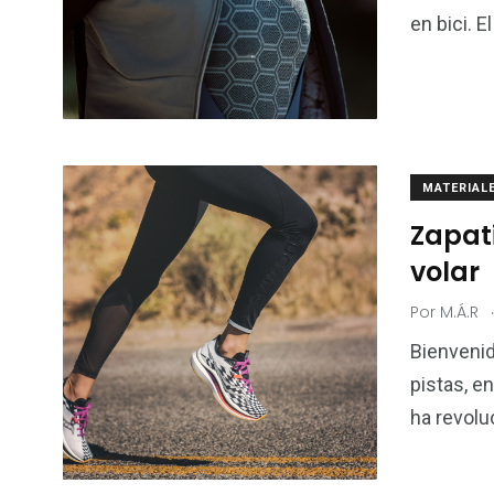
21
2
en bici. 
Materiales
Natació
MATERIAL
Zapat
volar
Por
M.Á.R
Bienvenid
pistas, e
ha revolu