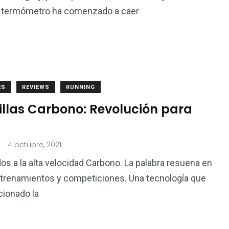
5
El termómetro ha comenzado a caer
n
Trail
ES
REVIEWS
RUNNING
illas Carbono: Revolución para
.
4 octubre, 2021
os a la alta velocidad Carbono. La palabra resuena en
ntrenamientos y competiciones. Una tecnología que
cionado la