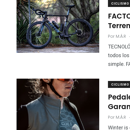
CICLISMO
FACTO
Terre
Por
M.Á.R
TECNOLÓ
todos los
simple. 
120
0
CICLISMO
Inicio
Inicio 2
Pedale
Garan
Por
M.Á.R
Winter is