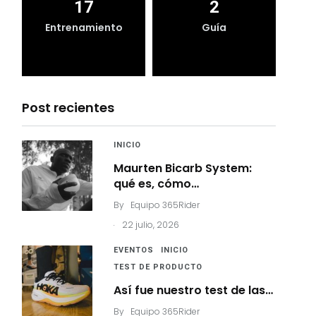
17
2
Entrenamiento
Guía
Post recientes
INICIO
Maurten Bicarb System:
qué es, cómo…
By
Equipo 365Rider
.
22 julio, 2026
EVENTOS
INICIO
TEST DE PRODUCTO
Así fue nuestro test de las…
By
Equipo 365Rider