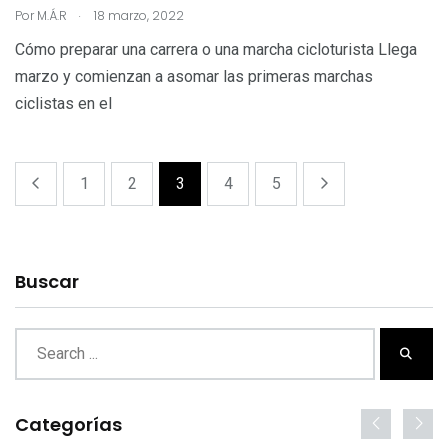
.
Por
M.Á.R
18 marzo, 2022
Cómo preparar una carrera o una marcha cicloturista Llega
marzo y comienzan a asomar las primeras marchas
ciclistas en el
1
2
3
4
5
Buscar
Categorías