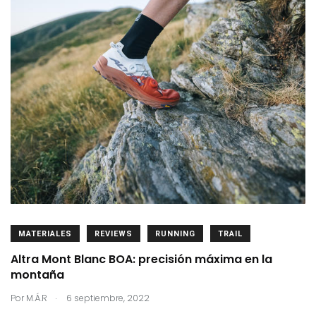
MATERIALES
REVIEWS
RUNNING
TRAIL
Altra Mont Blanc BOA: precisión máxima en la
montaña
.
Por
M.Á.R
6 septiembre, 2022