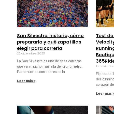
San Silvestre: historia, cómo
Test d
prepararla y qué zapatillas
Velocit
elegir para correrla
Runnin
22 diciembre, 2025
Boutiqu
365Rid
La San Silvestre es una de esas carreras
13 noviembr
que van mucho más allá del cronómetro.
Para muchos corredores es la
El pasado 
del Running
Leer más »
corazón de
Leer más 