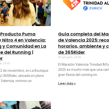
e Producto Puma
Guía completa del Ma
y Nitro 4 en Valencia:
de Valencia 2025: reco
g y Comunidad en La
horarios, ambiente y 
e del Running |
de 365Rider
er
31 octubre, 2025
e, 2025
El Maratón Valencia Trinidad Alf
2025 es mucho más que una carre
12 de noviembre, en La Boutique
gran fiesta del running en
 | 365Rider, ubicada en pleno
 Valencia, vivimos un
Leer más »
»