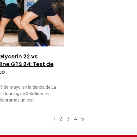
Glycerin 22 vs
ine GTS 24: Test de
to
25
8 de mayo, en la tienda de La
el Running de 365Rider en
celebramos un test
»
1
2
3
4
5