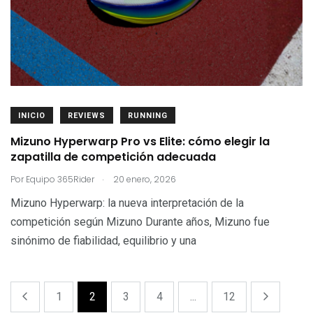
INICIO
REVIEWS
RUNNING
Mizuno Hyperwarp Pro vs Elite: cómo elegir la
zapatilla de competición adecuada
.
Por
Equipo 365Rider
20 enero, 2026
Mizuno Hyperwarp: la nueva interpretación de la
competición según Mizuno Durante años, Mizuno fue
sinónimo de fiabilidad, equilibrio y una
1
2
3
4
...
12